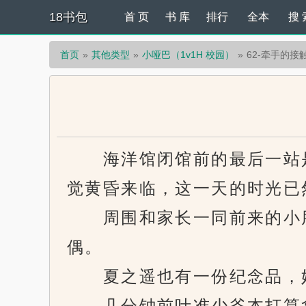
18书包
首 页
书 库
排行
全本
搜 
首页
其他类型
小哑巴（1v1H 校园）
62-牵手的接
海洋馆闭馆前的最后一站是
觉黄昏来临，这一天的时光已
周围和家长一同前来的小朋
偶。
夏之遥也有一份纪念品，她
几分钟前叶准少爷本打算拿