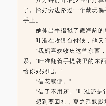
了。恰好旁边路过一个戴玩偶
手上。
她伸出手指戳了戳海豹的脸
叶准在收银台付钱，他又买
“我妈喜欢收集这些东西，
系。”叶准翻着手提袋里的东
给你妈妈吧。”
“借花献佛。”
“借了不用还。”叶准还是
想到要回礼，夏之遥默默地