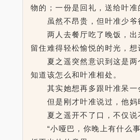
物的；一份是回礼，送给叶准
虽然不昂贵，但叶准少爷很
两人去餐厅吃了晚饭，出来
留住难得轻松愉悦的时光，想
夏之遥突然意识到这是两个
知道该怎么和叶准相处。
其实她想再多跟叶准呆一
但是刚才叶准说过，他妈昨
夏之遥开不了口，不仅说不
“小哑巴，你晚上有什么事吗