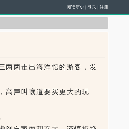
阅读历史
|
登录
|
注册
三两两走出海洋馆的游客，发
，高声叫嚷道要买更大的玩
。
虑到自家面积不大，谨慎拒绝