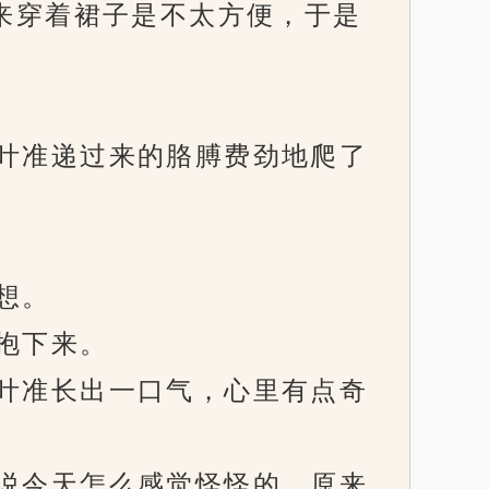
来穿着裙子是不太方便，于是
叶准递过来的胳膊费劲地爬了
想。
抱下来。
叶准长出一口气，心里有点奇
说今天怎么感觉怪怪的，原来