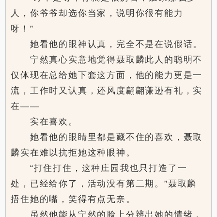
人，你爷爷却选你当家，说明你很有能力
呀！”
她看他的眼神认真，完全不是在说假话。
宁然真心实意地觉得聂取麟此人的聪明不
仅体现在总给她下套这方面，他的能力更是一
流，工作时又认真，还风度翩翩谦逊有礼，实
在——
实在喜欢。
她看他的眼睛里都是藏不住的喜欢，聂取
麟实在难以抗拒她这种眼神。
“打住打住，这种庄园我也只打造了一
处，已经给你了，活动没有第二期。”聂取麟
捂住她的嘴，笑得有点无奈。
虽然他能从宁然的脸上分辨出她的情绪，