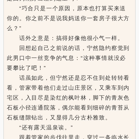
“巧合只是一个原因，原本也打算买来送
你的。你之前不是说我妈送你一套房子很大方
么？”
话外之意是：搞得好像他很小气一样。
回想起自己之前说的话，宁然隐约察觉到
此男口中一丝竞争的气息：“这种事情就没必
要攀比了吧！”
话虽如此，但宁然还是忍不住到处转转看
看，管家带着他们走过山庄景区，又乘车到内
宅区，入目尽是染红的枫叶林，脚下的青灰色
石板小径连通院落，偶尔能看到细碎的青苔从
石板缝隙钻出，又显得几分古朴雅致。
“还有露天温泉诶。”
跟着管家的步伐往里走，穿过一条临水长