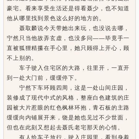
豪宅。看来享受生活还是得看聂少，也不知道
他从哪里找到景色这么好的地方的。
聂取麟说今天带她出来玩，也没说去哪，
宁然只当他故弄玄虚，也没多问——毕竟手一
直被狐狸精攥在手心里，她只顾得上开心，顾
不上别的。
车子驶入住宅区的大路，往里开，一直开
到一处大门前，缓缓停下。
宁然下车环顾四周，这是一处山间庄园，
装修成了现代中式的风格，整座白色建筑的庄
园被大片惹眼的红色枫林环抱，青石板的主路
缓缓向内铺展开来，饶是她也见过不少世面，
但也在此刻又想起去聂氏老宅那天的心情。
有人给车子放行，驶入庄园里，看到身着