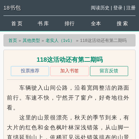
18书包
阅读历史
|
登录
|
注册
首 页
书 库
排行
全本
搜 索
首页
其他类型
老实人（1v1）
118这活动还有第二期吗
118这活动还有第二期吗
投票推荐
加入书签
留言反馈
车辆驶入山间公路，沿着宽阔整洁的路面
前行。车速不快，宁然开了窗户，好奇地往外
看。
这里的山景很漂亮，秋天的季节到来，有
大片的红色和金色枫叶林深浅错落，从山脚一
直绵延到山上，依稀可见远处错落排布的山景