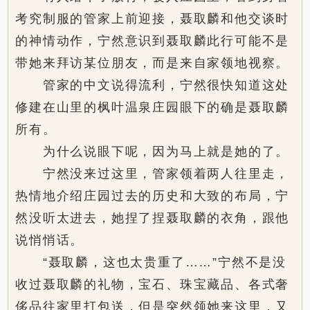
考究制服的管家上前迎接，聂取麟和他交谈时
的神情动作，宁然意识到聂取麟此行可能不是
带她来拜访某位朋友，而是来自家领地视察。
管家的中文说得流利，宁然很快知道这处
修建在山里的枫叶温泉庄园眼下的确是聂取麟
所有。
为什么说眼下呢，因为马上就是她的了。
宁然没来过这里，管家领着两人往里走，
热情地介绍庄园过去的历史和大致的布局，宁
然没听太进去，她捏了捏聂取麟的衣角，跟他
说悄悄话。
“聂取麟，这也太贵重了……”宁然不是没
收过聂取麟的礼物，宝石、珠宝藏品、各式奢
侈品往家里打包送，但是突然领她来这里，又