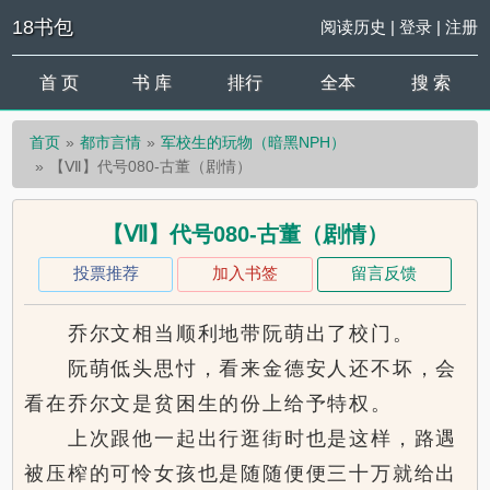
18书包
阅读历史
|
登录
|
注册
首 页
书 库
排行
全本
搜 索
首页
都市言情
军校生的玩物（暗黑NPH）
【Ⅶ】代号080-古董（剧情）
【Ⅶ】代号080-古董（剧情）
投票推荐
加入书签
留言反馈
乔尔文相当顺利地带阮萌出了校门。
阮萌低头思忖，看来金德安人还不坏，会
看在乔尔文是贫困生的份上给予特权。
上次跟他一起出行逛街时也是这样，路遇
被压榨的可怜女孩也是随随便便三十万就给出