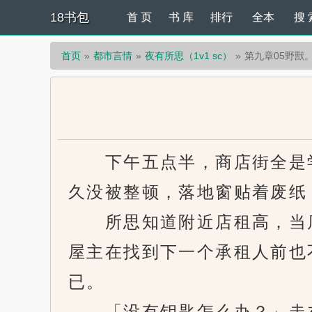
18书包
首 页
书 库
排行
全本
搜 
首页
都市言情
夜有所思（1v1 sc）
第九章05野獸
下午五点半，商店街全是学
久没被整顿，落地窗贴着废纸
所思知道附近店租高，当店
屋主在找到下一个承租人前也
已。
「没有钥匙怎么办？」走在