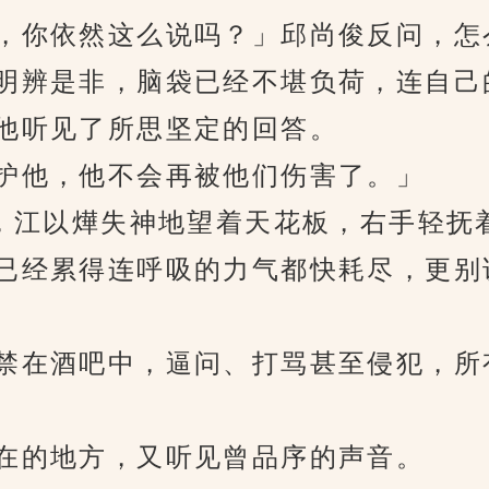
你依然这么说吗？」邱尚俊反问，怎
明辨是非，脑袋已经不堪负荷，连自己
听见了所思坚定的回答。
他，他不会再被他们伤害了。」
，江以燁失神地望着天花板，右手轻抚
经累得连呼吸的力气都快耗尽，更别
在酒吧中，逼问、打骂甚至侵犯，所
的地方，又听见曾品序的声音。