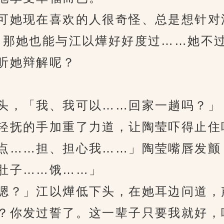
她现在喜欢的人很奇怪、总是想针对
，那她也能与江以燁好好度过……她不
听她辩解呢？
，「我、我可以……回家一趟吗？」
抚的手加重了力道，让陶莹吓得止住
……担、担心我……」陶莹嘴唇发颤
肚子……饿……」
？」江以燁低下头，在她耳边问道，
？你发过誓了。这一辈子只要我就好，