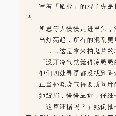
写着「歇业」的牌子先是掉
吧──
所思等人慢慢走进里头，没
当灯亮起，所有的混乱更加
「……这是拿来拍鬼片的
「没开冷气就觉得冷颼颼
他们四处寻觅都没找到陶
正当孙晓晓气得要质问邱尚
她皱眉，慢慢靠近，仔细一
「这算证据吗？」她倒抽一