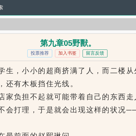
索
。
第九章05野獸。
投票推荐
加入书签
留言反馈
生，小小的超商挤满了人，而二楼从
，还有木板挡住光线。
家负担不起就可能带着自己的东西走
不会打理，于是就会出现这样的状况─
最前面的赵熙琳问。