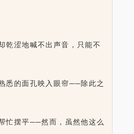
却乾涩地喊不出声音，只能不
悉的面孔映入眼帘──除此之
忙摆平──然而，虽然他这么