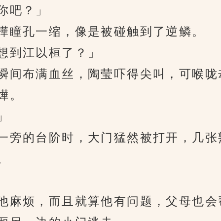
你吧？」
瞳孔一缩，像是被碰触到了逆鳞。
想到江以桓了？」
间布满血丝，陶莹吓得尖叫，可喉咙
燁。
」
旁的台阶时，大门猛然被打开，几张熟
。
麻烦，而且就算他有问题，父母也会帮