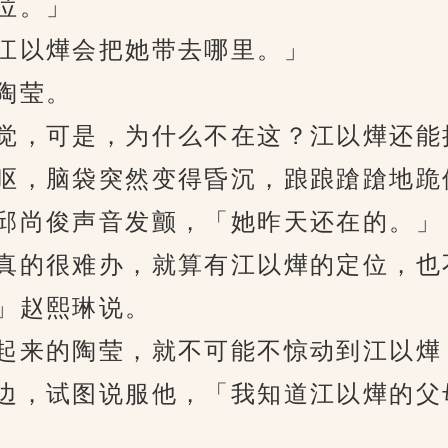
位。」
以燁会把她带去哪里。」
陶莹。
，可是，为什么不在这？江以燁还能
呕，脑袋突然变得昏沉，踉踉蹌蹌地跪
尚俊声音发颤，「她昨天还在的。」
的很难办，就算有江以燁的定位，也
」赵熙琳说。
来的陶莹，就不可能不惊动到江以燁
边，试图说服他，「我知道江以燁的父