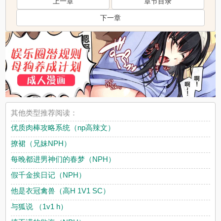
上一章
章节目录
下一章
其他类型推荐阅读：
优质肉棒攻略系统（np高辣文）
撩裙（兄妹NPH）
每晚都进男神们的春梦（NPH）
假千金挨日记（NPH）
他是衣冠禽兽（高H 1V1 SC）
与狐说 （1v1 h）