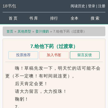
18书包
阅读历史
|
登录
|
注册
首 页
书 库
排行
全本
搜 索
首页
其他类型
姜汁撞奶
7.给他下药（过渡章）
7.给他下药（过渡章）
投票推荐
加入书签
留言反馈
嗨！草稿先发一下，明天忙的话可能不会
更（不一定噢！有时间就连更）。
后天肯定会更！
请大力留言，大力投珠！
鞠躬！
7.