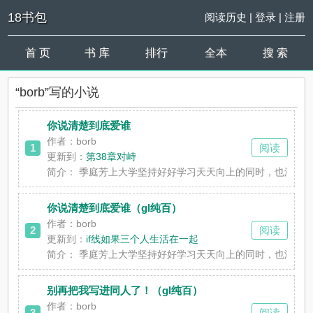
18书包
阅读历史
|
登录
|
注册
首 页
书 库
排行
全本
搜 索
“borb”写的小说
你说清楚到底爱谁
作者：borb
1
阅读
更新到：
第38章对峙
简介：
季庭芳上大学坚持好好学习天天向上的同时，也没忘了
你说清楚到底爱谁（gl纯百）
作者：borb
2
阅读
更新到：
if线如果三个人生活在一起
简介：
季庭芳上大学坚持好好学习天天向上的同时，也没忘了
别再把我写进同人了！（gl纯百）
作者：borb
3
阅读