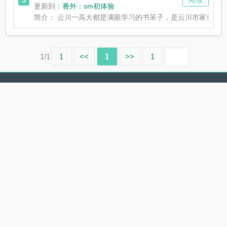
更新到：
番外：sm初体验
简介：
云川一高大都是满眼学习的书呆子，是云川市家长嘴里爱提
1/1
1
<<
1
>>
1