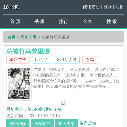
18书包
阅读历史
|
登录
|
注册
首 页
书 库
排行
全本
搜 索
首页
历史军事
总被竹马梦里撅
总被竹马梦里撅
獠牙竹子
55万字
260人读过
连载
沈亦川，钢铁直男。 最近总做梦。 梦见自己成了
小电影的男主角，被很多人撅。 每个撅他的人，
都长着高冷竹马的那张脸。 . 世界一：大学生【已
完成】 白天和竹马看电影夸女主好漂亮好..
最新章节：
第140章 现实（完）
更新时间：2026-07-08 13:15
留言反馈
开始阅读
推荐本书
加入书架