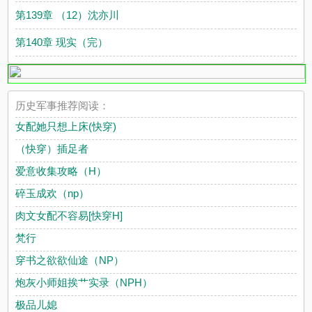
第139章 （12）沈亦川
第140章 现实（完）
历史军事推荐阅读：
女配她只想上床(快穿)
（快穿）插足者
爱意收集攻略（H）
碎玉成欢（np）
肉文女配不容易[快穿H]
梵行
穿书之欲欲仙途（NP）
炮灰小师姐挨艹实录（NPH）
极品儿媳