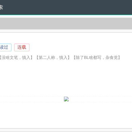
索
人读过
连载
【没啥文笔，慎入】【第二人称，慎入】【除了BL啥都写，杂食党】