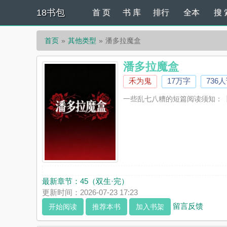
18书包
首 页
书 库
排行
全本
搜 
首页
其他类型
潘多拉魔盒
潘多拉魔盒
禾为鬼
17万字
736
一些乱七八糟的短篇阅读须知：
最新章节：
45（双生·完）
更新时间：2026-07-23 17:23
留言反馈
开始阅读
推荐本书
加入书架