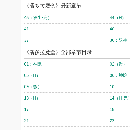
《潘多拉魔盒》最新章节
45（双生·完）
44（H）
41
40
37
36：双生
《潘多拉魔盒》全部章节目录
01：神隐
02（微）
05（H）
06：神隐
09（微）
10
13（H）
14（H·完
17
18
21
22