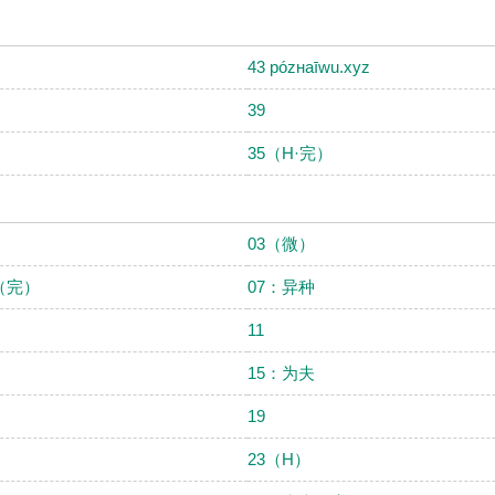
43 pózнaīwu.xуz
39
35（H·完）
03（微）
（完）
07：异种
11
）
15：为夫
19
23（H）