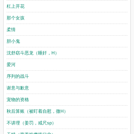
杠上开花
那个女孩
柔情
胆小鬼
沈舒窈斗恶龙（睡奸，H）
爱河
序列的战斗
谢意与歉意
宠物的资格
秋后算账（被盯着自慰，微H）
不讲理（姜罚，戒尺sp）