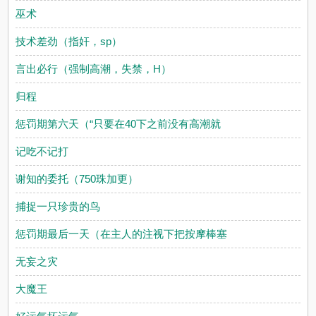
巫术
技术差劲（指奸，sp）
言出必行（强制高潮，失禁，H）
归程
惩罚期第六天（“只要在40下之前没有高潮就
记吃不记打
谢知的委托（750珠加更）
捕捉一只珍贵的鸟
惩罚期最后一天（在主人的注视下把按摩棒塞
无妄之灾
大魔王