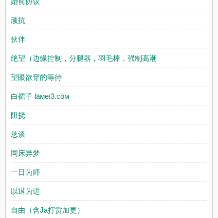
婚前协议
顽抗
伙伴
绝望（边缘控制，分腿器，羽毛棒，强制高潮
望眼欲穿的等待
白裙子 lāмeī3.cóм
阻挠
恳谈
同床异梦
一日为师
以退为进
自由（含Ja打赏加更）