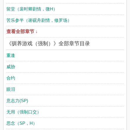
留堂（裴时卿剧情，微H）
苦乐参半（谢砚舟剧情，修罗场）
查看全部章节 ↓
《驯养游戏（强制）》全部章节目录
重逢
威胁
合约
眼泪
意志力(SP)
无用（强制口交）
思念（SP，H）