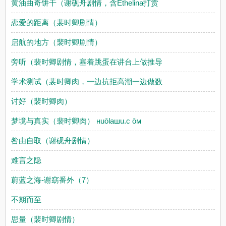
黄油曲奇饼干（谢砚舟剧情，含Ethelina打赏
恋爱的距离（裴时卿剧情）
启航的地方（裴时卿剧情）
旁听（裴时卿剧情，塞着跳蛋在讲台上做推导
学术测试（裴时卿肉，一边抗拒高潮一边做数
讨好（裴时卿肉）
梦境与真实（裴时卿肉） нuōlaшu.c ōм
咎由自取（谢砚舟剧情）
难言之隐
蔚蓝之海-谢窈番外（7）
不期而至
思量（裴时卿剧情）