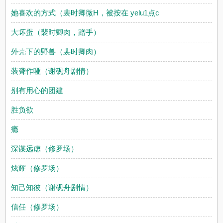
她喜欢的方式（裴时卿微H，被按在 yelu1点c
大坏蛋（裴时卿肉，蹭手）
外壳下的野兽（裴时卿肉）
装聋作哑（谢砚舟剧情）
别有用心的团建
胜负欲
瘾
深谋远虑（修罗场）
炫耀（修罗场）
知己知彼（谢砚舟剧情）
信任（修罗场）