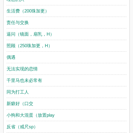
生活费（200珠加更）
责任与交换
逼问（镜面，扇乳，H）
照顾（250珠加更，H）
偶遇
无法实现的恋情
千里马也未必常有
同为打工人
新癖好（口交
小狗和大混蛋（放置play
反省（戒尺sp）