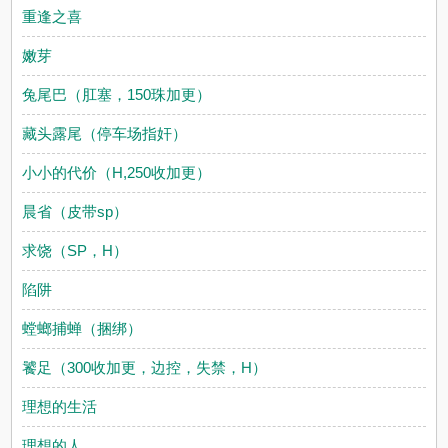
重逢之喜
嫩芽
兔尾巴（肛塞，150珠加更）
藏头露尾（停车场指奸）
小小的代价（H,250收加更）
晨省（皮带sp）
求饶（SP，H）
陷阱
螳螂捕蝉（捆绑）
饕足（300收加更，边控，失禁，H）
理想的生活
理想的人