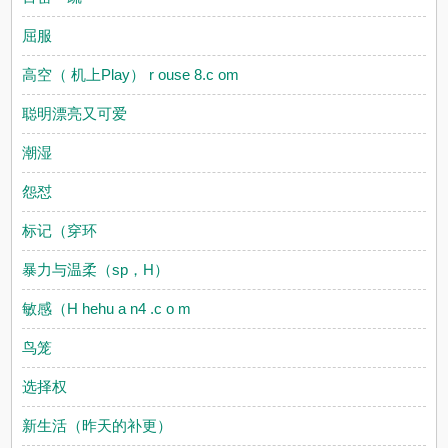
屈服
高空（ 机上Play） r ouse 8.c om
聪明漂亮又可爱
潮湿
怨怼
标记（穿环
暴力与温柔（sp，H）
敏感（H hehu a n4 .c o m
鸟笼
选择权
新生活（昨天的补更）