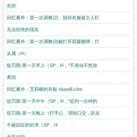
失控
回忆番外：第一次调教(2)，脱掉衣服被主人盯
无法拒绝的现实
回忆番外：第一次调教(3)被打开双腿捆绑，打
从属（H）
惩罚期-第一天早上（SP，H，“不准动不然加
离别
回忆番外：艾莉榭的衣橱 rǒuse8.cǒm
惩罚期-第一天中午（SP，H，“迟到一分钟的
惩罚期-第一天晚上（打手心，强制口交，趴在
不被回应的祈求（SP，H
无言(SP)