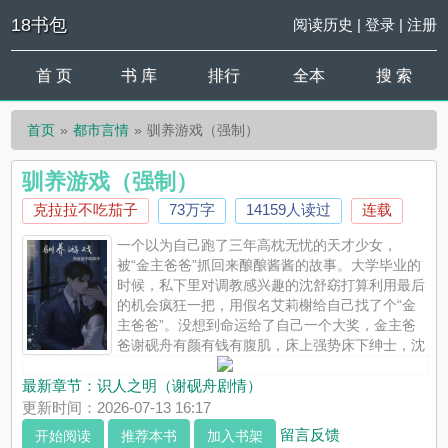
18书包
阅读历史
|
登录
|
注册
首 页
书 库
排行
全本
搜 索
首页
都市言情
驯养游戏（强制）
驯养游戏（强制）
克拉拉不吃茄子
73万字
14159人读过
连载
一个以为自己跑了三年高枕无忧的天才少女，
被“金主爸爸”抓回来酿酿酱酱的故事。大学毕业的
时候，私下里对调教感兴趣的沈舒窈打算利用最后
的机会疯狂一把，用假名艾莉榭给自己找了个“金
主爸爸”。没想到命运给了自己一个大奖，金主爸
爸谢砚舟有颜有钱有腹肌，床上强势床下绅士，沈
舒窈度过了愉快的两个月。时间一到，她给谢砚舟留下分文未动
的银行卡和一封热情洋溢的感谢信，回国创业了。谁想到三年
最新章节：
识人之明（谢砚舟剧情）
后，谢砚舟竟然变成了自己公司货真价实的“金主爸爸”，沈舒窈只
更新时间：2026-07-13 16:17
好祈祷他已经忘记了三年前那段荒诞不经的往事。但是，谢砚舟
留言反馈
开始阅读
推荐本书
加入书架
却掐着她的...