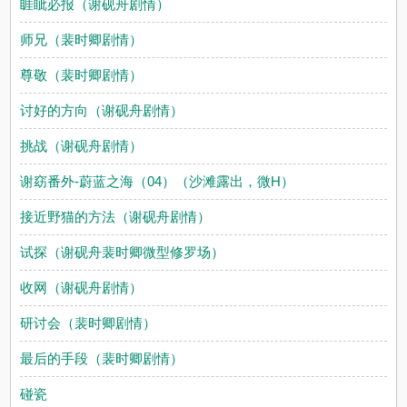
睚眦必报（谢砚舟剧情）
师兄（裴时卿剧情）
尊敬（裴时卿剧情）
讨好的方向（谢砚舟剧情）
挑战（谢砚舟剧情）
谢窈番外-蔚蓝之海（04）（沙滩露出，微H）
接近野猫的方法（谢砚舟剧情）
试探（谢砚舟裴时卿微型修罗场）
收网（谢砚舟剧情）
研讨会（裴时卿剧情）
最后的手段（裴时卿剧情）
碰瓷