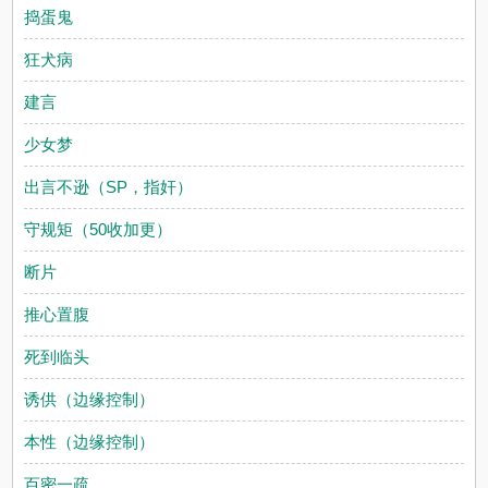
捣蛋鬼
狂犬病
建言
少女梦
出言不逊（SP，指奸）
守规矩（50收加更）
断片
推心置腹
死到临头
诱供（边缘控制）
本性（边缘控制）
百密一疏