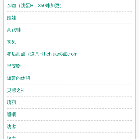
亲吻（跳蛋H，350珠加更）
娃娃
高跟鞋
初见
餐后甜点（道具H heh uan8点c om
早安吻
短暂的休憩
灵感之神
瑰丽
睡眠
访客
陷害