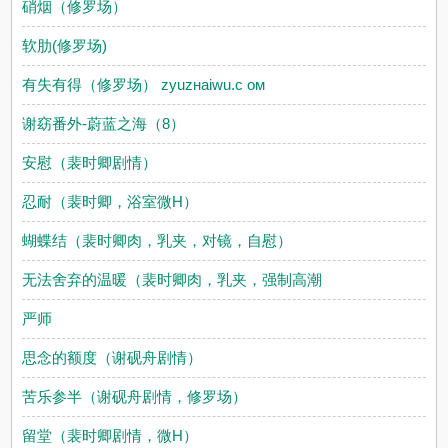
硝烟（修罗场）
软肋(修罗场)
有失有得（修罗场） zуuzнaiwu.c oм
谢窈番外-蔚蓝之海（8）
安慰（裴时卿剧情）
忍耐（裴时卿，浴室微H）
蝴蝶结（裴时卿肉，乳夹，对镜，自慰）
无法舍弃的温暖（裴时卿肉，乳夹，强制高潮
严师
思念的额度（谢砚舟剧情）
苦乐参半（谢砚舟剧情，修罗场）
留堂（裴时卿剧情，微H）