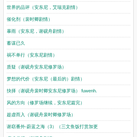
世界的品评（安东尼，艾瑞克剧情）
催化剂（裴时卿剧情）
暴雨（安东尼，谢砚舟剧情）
蓄谋已久
祸不单行（安东尼剧情）
质疑（谢砚舟安东尼修罗场）
梦想的代价（安东尼（最后的）剧情）
抉择（谢砚舟裴时卿安东尼修罗场） fuwenh.
风的方向（修罗场继续，安东尼篇完）
趁虚而入（谢砚舟裴时卿修罗场）
谢窈番外-蔚蓝之海（3）（三文鱼饭打赏加更