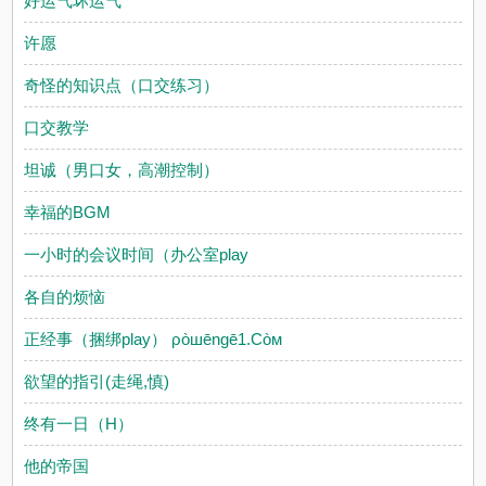
好运气坏运气
许愿
奇怪的知识点（口交练习）
口交教学
坦诚（男口女，高潮控制）
幸福的BGM
一小时的会议时间（办公室play
各自的烦恼
正经事（捆绑play） ρòшēngē1.Còм
欲望的指引(走绳,慎)
终有一日（H）
他的帝国