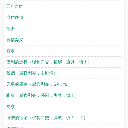
五年之约
自作多情
惊变
背信弃义
哀求
仅剩的选择（强制口交，捆绑，道具，慎！）
禁锢（感官剥夺，主剧情）
无尽的黑暗（感官剥夺，SP，慎）
驯服（感官剥夺，强制，失禁，慎！）
觉察
可憎的欲望（强制口交，调教，慎！！！）